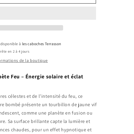
planète
jaune
t disponible à
les caboches Terrasson
ête en 2 à 4 jours
formations de la boutique
te Feu – Énergie solaire et éclat
res célestes et de l’intensité du feu, ce
re bombé présente un tourbillon de jaune vif
andescent, comme une planète en fusion ou
re. Sa surface brillante capte la lumière et
ances chaudes, pour un effet hypnotique et