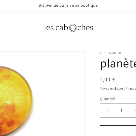
Bienvenue dans votre boutique
LES CABOCHES
planèt
Prix
1,00 €
habituel
Taxes incluses.
Frais
Quantité
Quantité
Réduire
la
quantité
de