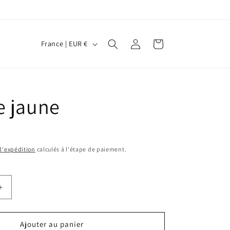
P
Connexion
Panier
France | EUR €
a
y
s
e jaune
/
r
é
g
 d'expédition
calculés à l'étape de paiement.
i
o
Augmenter
n
la
quantité
de
Ajouter au panier