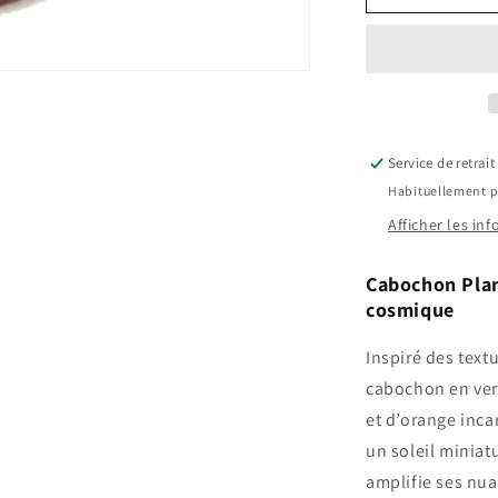
planète
jaune
Service de retrai
Habituellement pr
Afficher les in
Cabochon Planè
cosmique
Inspiré des textu
cabochon en ver
et d’orange inc
un soleil miniatu
amplifie ses nu