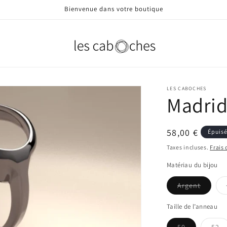
Bienvenue dans votre boutique
LES CABOCHES
Madri
Prix
58,00 €
Épuis
habituel
Taxes incluses.
Frais
Matériau du bijou
Variant
Argent
épuisée
ou
indispo
Taille de l’anneau
Variante
Va