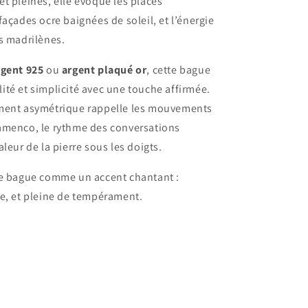
t pleines, elle évoque les places
façades ocre baignées de soleil, et l’énergie
s madrilènes.
rgent 925
ou
argent plaqué or
, cette bague
té et simplicité avec une touche affirmée.
ment asymétrique rappelle les mouvements
amenco, le rythme des conversations
leur de la pierre sous les doigts.
ne bague comme un accent chantant :
e, et pleine de tempérament.