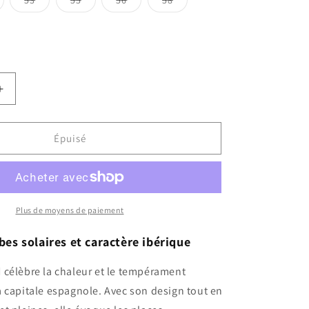
53
55
56
58
uisée
épuisée
épuisée
épuisée
épuisée
u
ou
ou
ou
ou
e
disponible
indisponible
indisponible
indisponible
indisponible
e
Augmenter
la
quantité
de
Épuisé
Madrid
Plus de moyens de paiement
es solaires et caractère ibérique
d
célèbre la chaleur et le tempérament
 capitale espagnole. Avec son design tout en