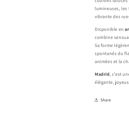
courbes douces e
lumineuses, les 
vibrante des rue
Disponible en
a
combine sensuali
Sa forme légère
spontanés du fl
animées et la cha
Madrid
, c’est u
élégante, joyeus
Share