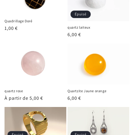
Épuisé
Quadrillage Doré
Prix
1,00 €
quartz laiteux
Prix
6,00 €
habituel
habituel
quartz rose
Quartzite Jaune orange
Prix
À partir de 5,00 €
Prix
6,00 €
habituel
habituel
Épuisé
Épuisé