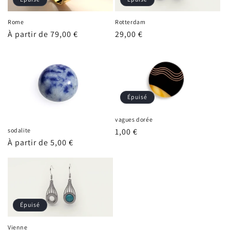
Rome
Rotterdam
Prix
À partir de 79,00 €
Prix
29,00 €
habituel
habituel
Épuisé
vagues dorée
Prix
1,00 €
sodalite
Prix
À partir de 5,00 €
habituel
habituel
Épuisé
Vienne