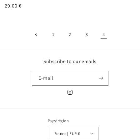
Prix
29,00 €
habituel
1
2
3
4
Subscribe to our emails
E-mail
Instagram
Pays/région
France | EUR €